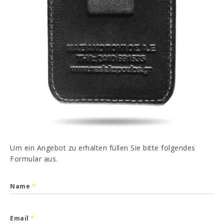
PT
EN
FR
ES
Ich habe gelesen und akzeptiert
Datenschutz-
Bestimmungen
SENDEN
Um ein Angebot zu erhalten füllen Sie bitte folgendes
Formular aus.
Name
*
Email
*