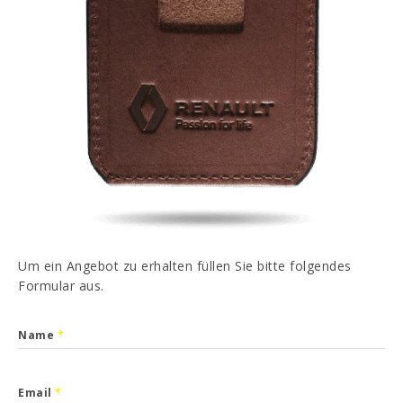
PT
EN
FR
ES
Ich habe gelesen und akzeptiert
Datenschutz-
Bestimmungen
SENDEN
Um ein Angebot zu erhalten füllen Sie bitte folgendes
Formular aus.
Name
*
Email
*