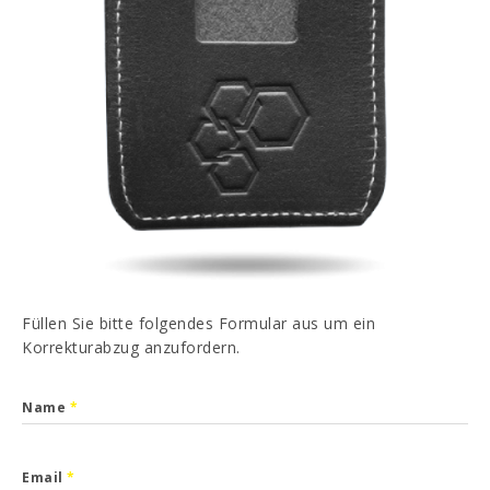
PT
EN
FR
ES
Ich habe gelesen und akzeptiert
Datenschutz-
Bestimmungen
SENDEN
Füllen Sie bitte folgendes Formular aus um ein
Korrekturabzug anzufordern.
Name
*
Email
*