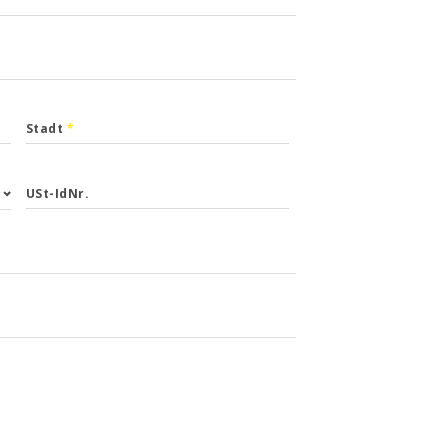
Stadt
*
USt-IdNr.
ald wie
r