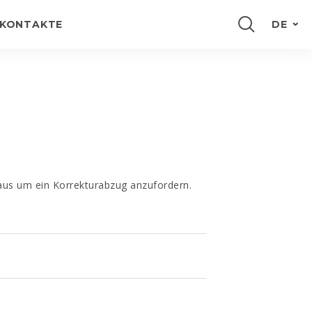
KONTAKTE
DE
PORTUGUÊS
ENGLISH
FRANÇAIS
ESPAÑOL
 aus um ein Korrekturabzug anzufordern.