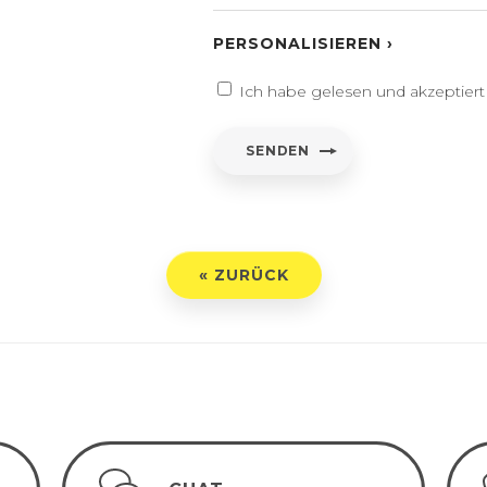
 Beschriftung
UCHE
PERSONALISIEREN ›
ntar/Benutzerdefinierter text
Ich habe gelesen und akzeptier
entar
*
SENDEN
h habe gelesen und akzeptiert
Datenschutz-Bestimmungen
« ZURÜCK
ENDEN