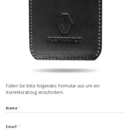
PT
EN
FR
ES
Ich habe gelesen und akzeptiert
Datenschutz-
Bestimmungen
SENDEN
Füllen Sie bitte folgendes Formular aus um ein
Korrekturabzug anzufordern.
Name
*
Email
*