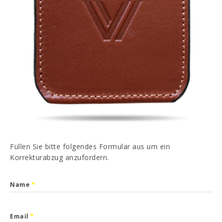
PT
EN
FR
ES
Ich habe gelesen und akzeptiert
Datenschutz-
Bestimmungen
SENDEN
Füllen Sie bitte folgendes Formular aus um ein
Korrekturabzug anzufordern.
Name
*
Email
*