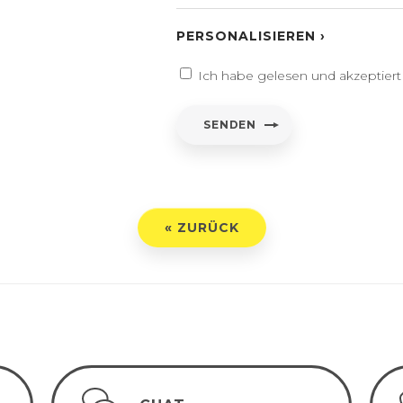
 Beschriftung
UCHE
PERSONALISIEREN ›
ntar/Benutzerdefinierter text
Ich habe gelesen und akzeptier
entar
*
SENDEN
h habe gelesen und akzeptiert
Datenschutz-Bestimmungen
« ZURÜCK
ENDEN