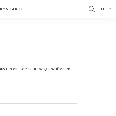
KONTAKTE
DE
PORTUGUÊS
ENGLISH
FRANÇAIS
ESPAÑOL
 aus um ein Korrekturabzug anzufordern.