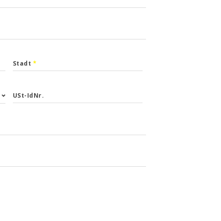
Stadt
*
USt-IdNr.
ald wie
r