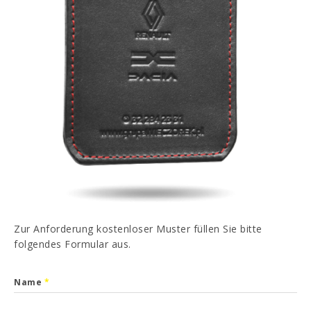
PT
EN
FR
ES
Ich habe gelesen und akzeptiert
Datenschutz-
Bestimmungen
SENDEN
Zur Anforderung kostenloser Muster füllen Sie bitte
folgendes Formular aus.
Name
*