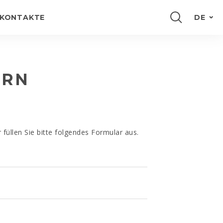
KONTAKTE
DE
PORTUGUÊS
ENGLISH
ERN
FRANÇAIS
ESPAÑOL
füllen Sie bitte folgendes Formular aus.