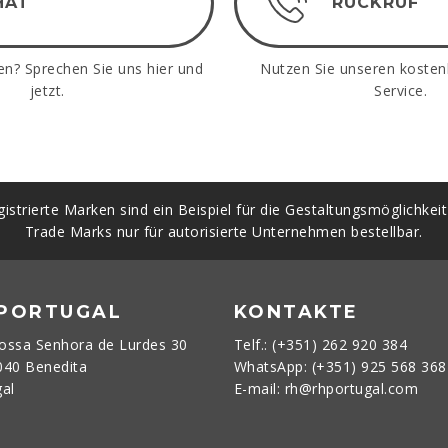
HAT
RÜCKRUF
en? Sprechen Sie uns hier und
Nutzen Sie unseren kosten
jetzt.
Service.
istrierte Marken sind ein Beispiel für die Gestaltungsmöglichkei
Trade Marks nur für autorisierte Unternehmen bestellbar.
 PORTUGAL
KONTAKTE
ossa Senhora de Lurdes 30
Telf.: (+351) 262 920 384
040 Benedita
WhatsApp: (+351) 925 568 36
gal
E-mail: rh@rhportugal.com