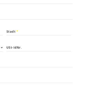
Stadt
*
USt-IdNr.
ald wie
r