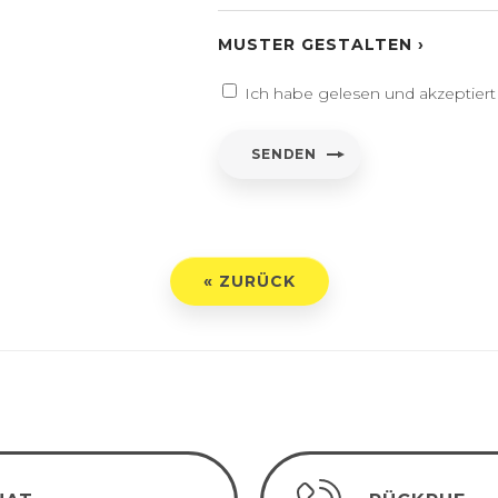
 Beschriftung
UCHE
MUSTER GESTALTEN ›
ntar/Benutzerdefinierter text
Ich habe gelesen und akzeptier
entar
*
SENDEN
h habe gelesen und akzeptiert
Datenschutz-Bestimmungen
« ZURÜCK
ENDEN