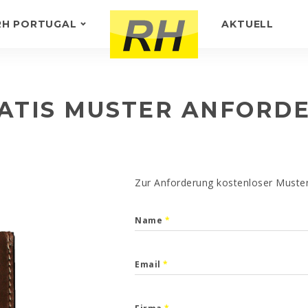
RH PORTUGAL
AKTUELL
GER
WIR ÜBER UNS
D
KUNDENFEEDBACK
ATIS MUSTER ANFORD
Zur Anforderung kostenloser Muster 
Name
*
Email
*