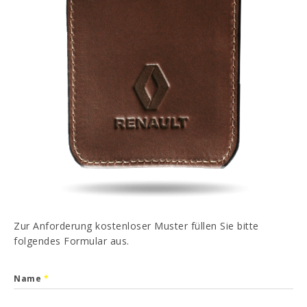
PT
EN
FR
ES
Ich habe gelesen und akzeptiert
Datenschutz-
Bestimmungen
SENDEN
Zur Anforderung kostenloser Muster füllen Sie bitte
folgendes Formular aus.
Name
*