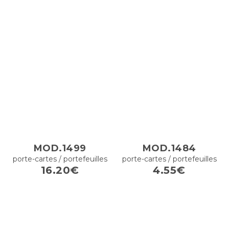
PT
EN
ES
DE
J'ai lu et accepté la
Politique de confidentialité
ENVOYER
MOD.1499
MOD.1484
porte-cartes / portefeuilles
porte-cartes / portefeuilles
16.20€
4.55€