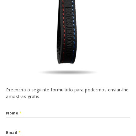
EN
FR
ES
DE
Li e aceito a
Política de Privacidade
ENVIAR
Preencha o seguinte formulário para podermos enviar-lhe
amostras grátis.
Nome
*
Email
*