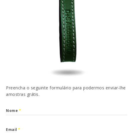
EN
FR
ES
DE
Li e aceito a
Política de Privacidade
ENVIAR
Preencha o seguinte formulário para podermos enviar-lhe
amostras grátis.
Nome
*
Email
*