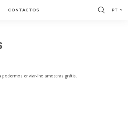
CONTACTOS
PT
ENGLISH
FRANÇAIS
S
ESPAÑOL
DEUTSCH
a podermos enviar-lhe amostras grátis.