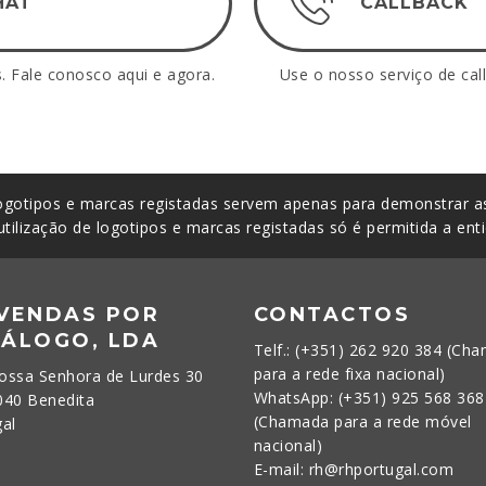
HAT
CALLBACK
 Fale conosco aqui e agora.
Use o nosso serviço de call
gotipos e marcas registadas servem apenas para demonstrar as
utilização de logotipos e marcas registadas só é permitida a ent
 VENDAS POR
CONTACTOS
TÁLOGO, LDA
Telf.: (+351) 262 920 384 (Ch
para a rede fixa nacional)
ossa Senhora de Lurdes 30
WhatsApp: (+351) 925 568 368
040 Benedita
(Chamada para a rede móvel
gal
nacional)
E-mail: rh@rhportugal.com