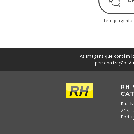
C
Tem perguntas.
As imagens que contêm lo
personalização. A 
RH
CA
Rua N
2475-
Portu