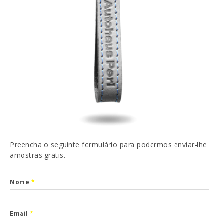
EN
FR
ES
DE
Li e aceito a
Política de Privacidade
ENVIAR
Preencha o seguinte formulário para podermos enviar-lhe
amostras grátis.
Nome
*
Email
*