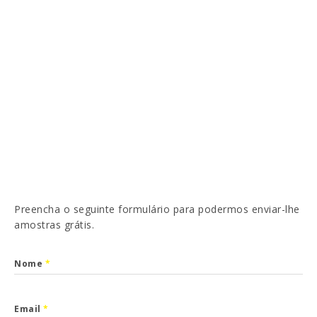
EN
FR
ES
DE
Li e aceito a
Política de Privacidade
ENVIAR
Preencha o seguinte formulário para podermos enviar-lhe
amostras grátis.
Nome
*
Email
*