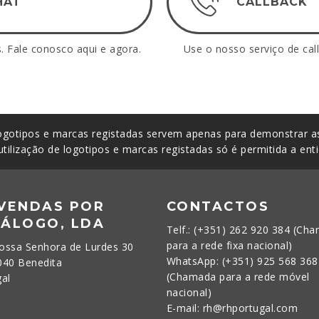
HAT
CALLBACK
 Fale conosco aqui e agora.
Use o nosso serviço de call
gotipos e marcas registadas servem apenas para demonstrar as
utilização de logotipos e marcas registadas só é permitida a ent
 VENDAS POR
CONTACTOS
TÁLOGO, LDA
Telf.: (+351) 262 920 384 (Ch
para a rede fixa nacional)
ossa Senhora de Lurdes 30
WhatsApp: (+351) 925 568 368
040 Benedita
(Chamada para a rede móvel
gal
nacional)
E-mail: rh@rhportugal.com