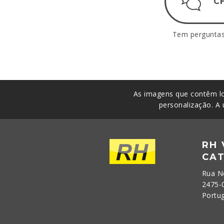
C
Tem perguntas.
As imagens que contêm lo
personalização. A 
RH
CA
Rua N
2475-
Portu