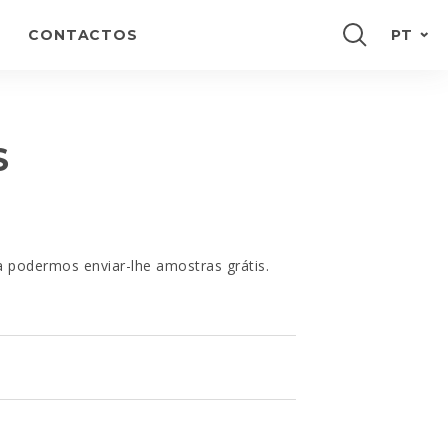
CONTACTOS
PT
ENGLISH
FRANÇAIS
S
ESPAÑOL
DEUTSCH
a podermos enviar-lhe amostras grátis.