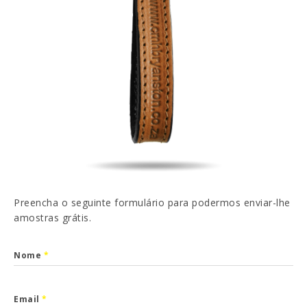
EN
FR
ES
DE
Li e aceito a
Política de Privacidade
ENVIAR
Preencha o seguinte formulário para podermos enviar-lhe
amostras grátis.
Nome
*
Email
*