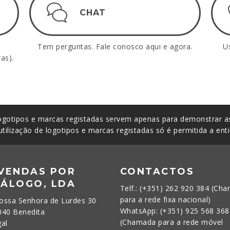
CHAT
Tem perguntas. Fale conosco aqui e agora.
U
as).
gotipos e marcas registadas servem apenas para demonstrar as
utilização de logotipos e marcas registadas só é permitida a ent
 VENDAS POR
CONTACTOS
TÁLOGO, LDA
Telf.: (+351) 262 920 384 (Ch
para a rede fixa nacional)
ossa Senhora de Lurdes 30
WhatsApp: (+351) 925 568 368
040 Benedita
(Chamada para a rede móvel
gal