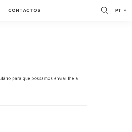
CONTACTOS
PT
ENGLISH
FRANÇAIS
ESPAÑOL
DEUTSCH
ulário para que possamos enviar-lhe a