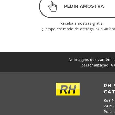
PEDIR AMOSTRA
Receba amostras grátis.
(Tempo estimado de entrega 24 a 48 hor
As imagens que contêm lo
personalização. A 
RH
CA
Rua N
2475-
Portu