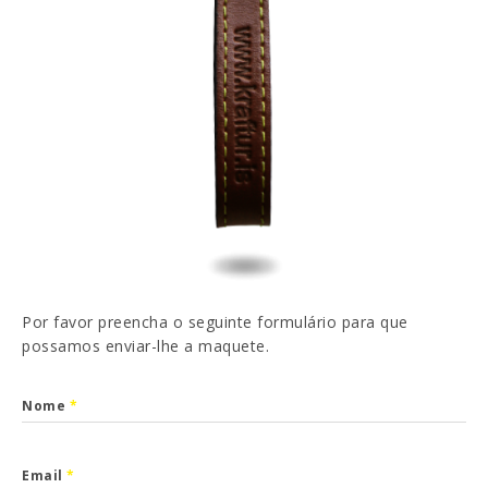
EN
FR
ES
DE
Li e aceito a
Política de Privacidade
ENVIAR
Por favor preencha o seguinte formulário para que
possamos enviar-lhe a maquete.
Nome
*
Email
*