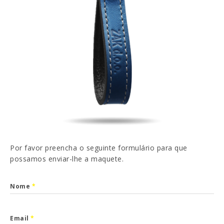
EN
FR
ES
DE
Li e aceito a
Política de Privacidade
ENVIAR
Por favor preencha o seguinte formulário para que
possamos enviar-lhe a maquete.
Nome
*
Email
*