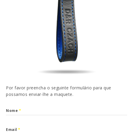
EN
FR
ES
DE
Li e aceito a
Política de Privacidade
ENVIAR
Por favor preencha o seguinte formulário para que
possamos enviar-lhe a maquete.
Nome
*
Email
*