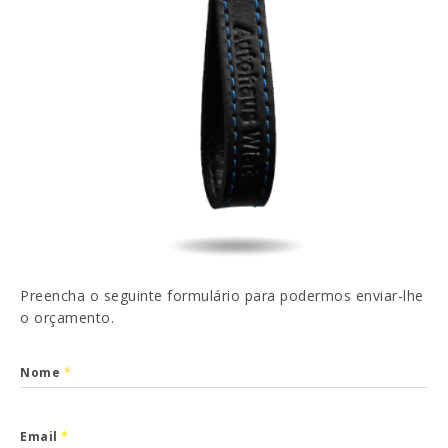
EN
FR
ES
DE
Li e aceito a
Política de Privacidade
ENVIAR
Preencha o seguinte formulário para podermos enviar-lhe
o orçamento.
Nome
*
Email
*