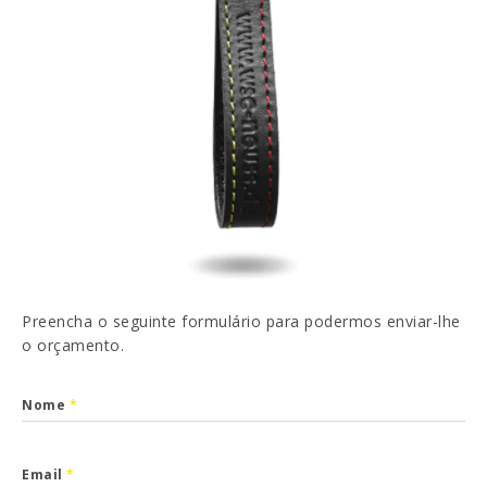
EN
FR
ES
DE
Li e aceito a
Política de Privacidade
ENVIAR
Preencha o seguinte formulário para podermos enviar-lhe
o orçamento.
Nome
*
Email
*