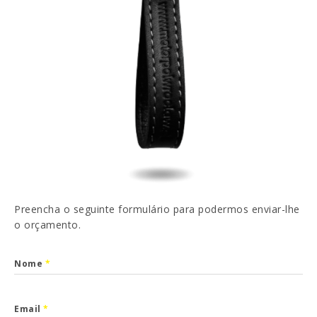
EN
FR
ES
DE
Li e aceito a
Política de Privacidade
ENVIAR
Preencha o seguinte formulário para podermos enviar-lhe
o orçamento.
Nome
*
Email
*