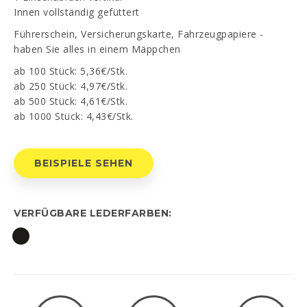
Innen vollständig gefüttert
Führerschein, Versicherungskarte, Fahrzeugpapiere -
PT
EN
FR
ES
haben Sie alles in einem Mäppchen
ab 100 Stück: 5,36€/Stk.
Ich habe gelesen und akzeptiert
Datenschutz-
Bestimmungen
ab 250 Stück: 4,97€/Stk.
ab 500 Stück: 4,61€/Stk.
ab 1000 Stück: 4,43€/Stk.
SENDEN
BEISPIELE SEHEN
VERFÜGBARE LEDERFARBEN: