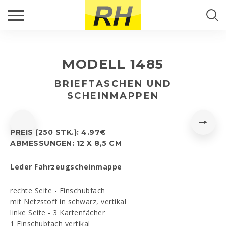
RÜCKRUF
Suche...
PRODUKTE
Füllen Sie bitte das Kontaktformular aus und wir
kontaktieren Sie so bald wie möglich.
MODELL 1485
RH PORTUGAL
SUCHE
Name
*
BRIEFTASCHEN UND
SCHEINMAPPEN
AKTUELL
Email
*
KONTAKTE
PREIS (250 STK.): 4.97€
ABMESSUNGEN: 12 X 8,5 CM
Telefon
*
Leder Fahrzeugscheinmappe
rechte Seite - Einschubfach
mit Netzstoff in schwarz, vertikal
Kommentar
*
linke Seite - 3 Kartenfächer
1 Einschubfach vertikal