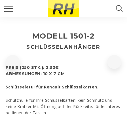
RÜCKRUF
Suche...
PRODUKTE
Füllen Sie bitte das Kontaktformular aus und wir
kontaktieren Sie so bald wie möglich.
MODELL 1501-2
RH PORTUGAL
SUCHE
Name
*
SCHLÜSSELANHÄNGER
AKTUELL
Email
*
PREIS (250 STK.): 2.30€
KONTAKTE
ABMESSUNGEN: 10 X 7 CM
Telefon
*
Schlüsseletui für Renault Schlüsselkarten.
Schutzhülle für Ihre Schlüsselkarten: kein Schmutz und
keine Kratzer Mit Öffnung auf der Rückseite: für leichteres
bedienen der Tasten.
Kommentar
*