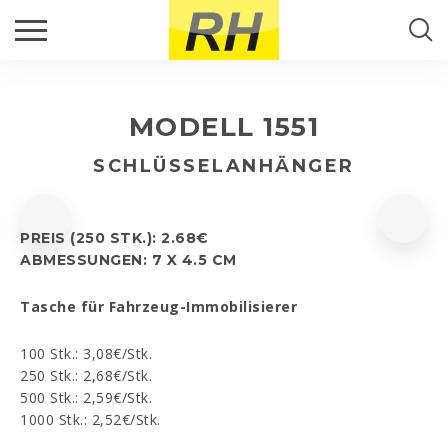
RÜCKRUF
Suche...
PRODUKTE
Füllen Sie bitte das Kontaktformular aus und wir
kontaktieren Sie so bald wie möglich.
MODELL 1551
RH PORTUGAL
SUCHE
Name
*
SCHLÜSSELANHÄNGER
AKTUELL
Email
*
PREIS (250 STK.): 2.68€
KONTAKTE
ABMESSUNGEN: 7 X 4.5 CM
Telefon
*
Tasche für Fahrzeug-Immobilisierer
100 Stk.: 3,08€/Stk.
250 Stk.: 2,68€/Stk.
500 Stk.: 2,59€/Stk.
Kommentar
*
1000 Stk.: 2,52€/Stk.