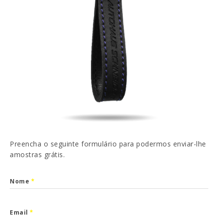
EN
FR
ES
DE
Li e aceito a
Política de Privacidade
ENVIAR
Preencha o seguinte formulário para podermos enviar-lhe
amostras grátis.
Nome
*
Email
*