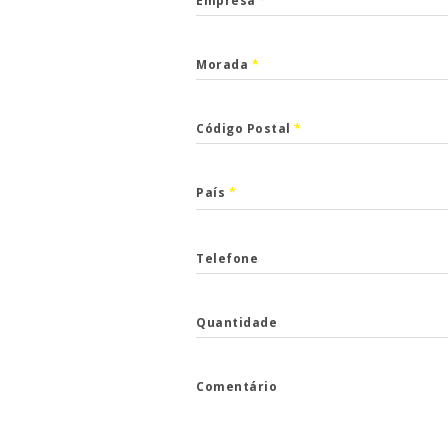
Empresa
*
Morada
*
Código Postal
*
País
*
CALLBACK
ha o formulário e entraremos em contacto.
Telefone
*
Quantidade
*
Comentário
one
*