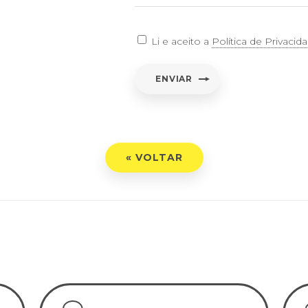
sa...
Li e aceito a
Política de Privacid
ESQUISAR
tário
*
ENVIAR
« VOLTAR
 e aceito a
Política de Privacidade
NVIAR