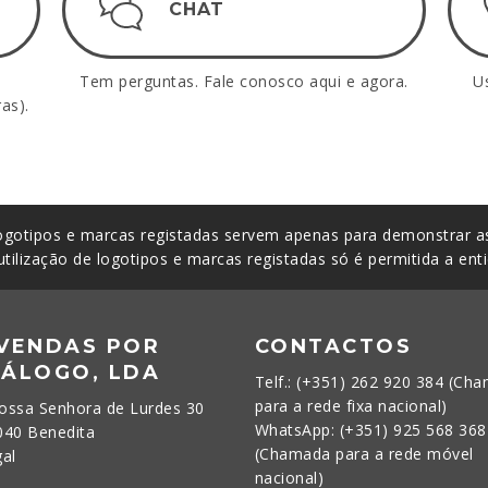
CHAT
Tem perguntas. Fale conosco aqui e agora.
U
as).
gotipos e marcas registadas servem apenas para demonstrar as
utilização de logotipos e marcas registadas só é permitida a ent
 VENDAS POR
CONTACTOS
TÁLOGO, LDA
Telf.: (+351) 262 920 384 (Ch
para a rede fixa nacional)
ossa Senhora de Lurdes 30
WhatsApp: (+351) 925 568 368
040 Benedita
(Chamada para a rede móvel
gal
nacional)