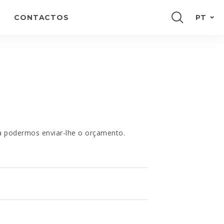
CONTACTOS
PT
ENGLISH
FRANÇAIS
ESPAÑOL
DEUTSCH
a podermos enviar-lhe o orçamento.