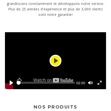
grandissons constamment et développons notre service.
Plus de 25 années d'expérience et plus de 3,000 clients
PT
EN
ES
DE
sont notre garantie!
Play
Seek
Current
02:00
time
Play
Toggle
Toggle
Mute
Fullscr
NOS PRODUITS