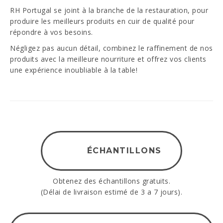
RH Portugal se joint à la branche de la restauration, pour
produire les meilleurs produits en cuir de qualité pour
PT
EN
ES
DE
répondre à vos besoins.
J'ai lu et accepté la
Politique de confidentialité
Négligez pas aucun détail, combinez le raffinement de nos
produits avec la meilleure nourriture et offrez vos clients
ENVOYER
une expérience inoubliable à la table!
ÉCHANTILLONS
Obtenez des échantillons gratuits.
(Délai de livraison estimé de 3 a 7 jours).