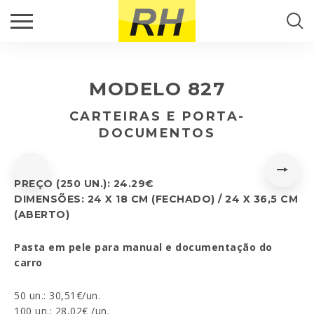
CALLBACK
Pesquisa...
PRODUTOS
Prencha o formulário e entraremos em contacto.
MODELO 827
RH PORTUGAL
Nome
*
PESQUISAR
CARTEIRAS E PORTA-
DOCUMENTOS
DESTAQUES
Email
*
CONTACTOS
PREÇO (250 UN.): 24.29€
Telefone
*
DIMENSÕES: 24 X 18 CM (FECHADO) / 24 X 36,5 CM
(ABERTO)
Pasta em pele para manual e documentação do
carro
Comentário
*
50 un.: 30,51€/un.
100 un.: 28,02€ /un.