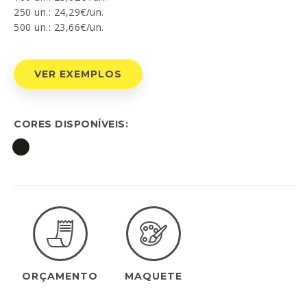
250 un.: 24,29€/un.
500 un.: 23,66€/un.
EN
FR
ES
DE
Li e aceito a
Política de Privacidade
VER EXEMPLOS
ENVIAR
CORES DISPONÍVEIS:
ORÇAMENTO
MAQUETE