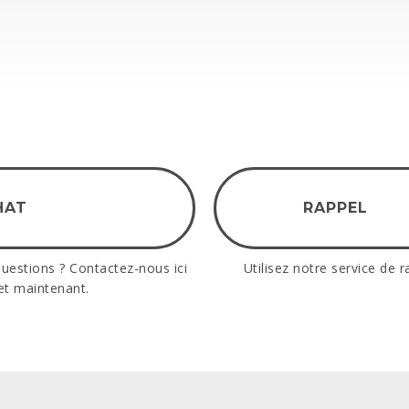
ntillon
Devis
Croquis
Échantillon
Devis
Croq
atuit
Gratuit
entaire
*
i lu et accepté la
Politique de confidentialité
NVOYER
HAT
RAPPEL
uestions ? Contactez-nous ici
Utilisez notre service de r
et maintenant.