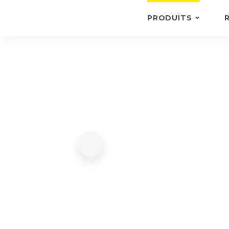
PRODUITS
PORTE-CLÉS
PORTE-CARTES /
PORTEFEUILLES
DOSSIERS
AUTRES