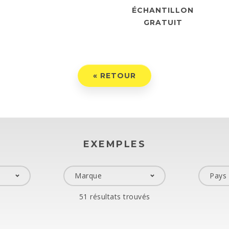
ÉCHANTILLON
GRATUIT
RAPPEL
« RETOUR
ssez le formulaire et nous vous contacterons.
EXEMPLES
*
hone
*
51 résultats trouvés
che...
ECHERCHE