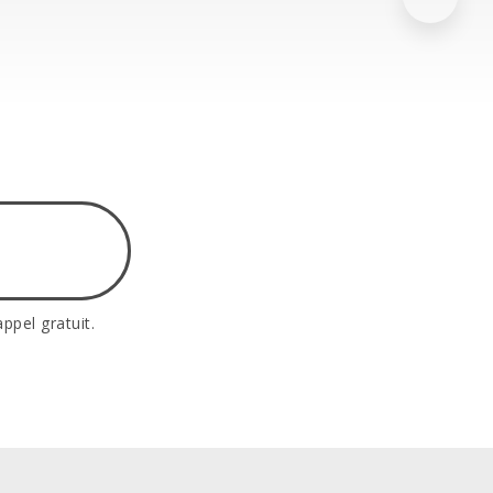
uis
Échantillon
Devis
Croquis
Échantillon
Devis
Gratuit
Gratuit
appel gratuit.